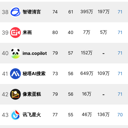
38
395万
197万
智谱清言
74
61
71
39
7万
5万
来画
80
40
71
40
152万
-
79
57
71
ima.copilot
41
649万
109万
秘塔AI搜索
73
56
71
42
16万
-
像素蛋糕
79
56
71
43
46万
136万
讯飞星火
77
55
70