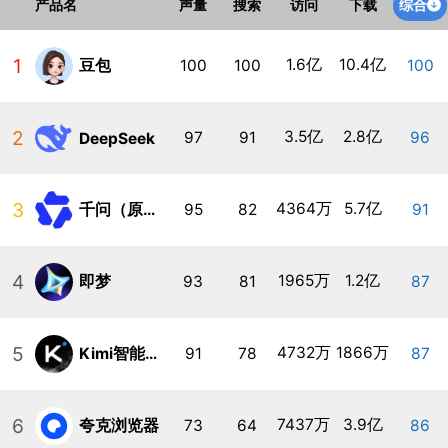
综合
产品名
声量
搜索
访问
下载
1
1.6亿
10.4亿
豆包
100
100
100
2
3.5亿
2.8亿
97
91
96
DeepSeek
3
4364万
5.7亿
千问（原通义）
95
82
91
4
1965万
1.2亿
即梦
93
81
87
5
4732万
1866万
Kimi智能助手
91
78
87
6
7437万
3.9亿
夸克浏览器
73
64
86