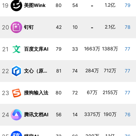
19
-
1.2亿
美图Wink
80
54
79
20
-
2.1亿
钉钉
42
10
78
21
1663万
1388万
百度文库AI
79
33
77
22
284万
712万
文心（原文心一言）
81
74
77
23
67万
2155万
搜狗输入法
80
72
77
24
3375万
190万
腾讯文档AI
56
14
76