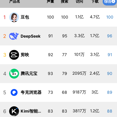
综合
产品名
声量
搜索
访问
下载
1
1.1亿
4.7亿
豆包
100
100
100
2
3.3亿
1.7亿
91
95
96
DeepSeek
3
101万
3.1亿
剪映
92
77
91
4
2095万
2.4亿
腾讯元宝
93
79
90
5
9187万
3亿
夸克浏览器
73
68
89
6
3817万
1.2亿
Kimi智能助手
83
83
88