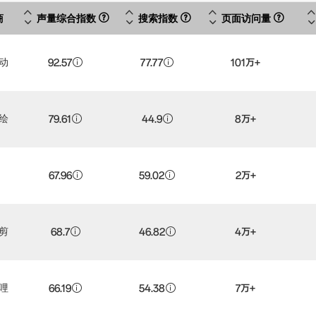
商
声量综合指数
搜索指数
页面访问量
动
92.57
77.77
101万+
绘
79.61
44.9
8万+
67.96
59.02
2万+
剪
68.7
46.82
4万+
哩
66.19
54.38
7万+