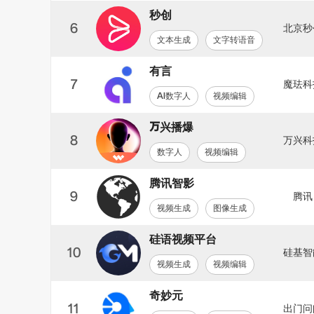
秒创
6
北京秒
文本生成
文字转语音
有言
7
魔珐科
AI数字人
视频编辑
万兴播爆
8
万兴科
数字人
视频编辑
腾讯智影
9
腾讯
视频生成
图像生成
硅语视频平台
10
硅基智
视频生成
视频编辑
奇妙元
11
出门问