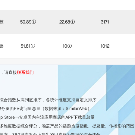
技
50.89
22.68
3171
兽
51.81
10
1012
，请直接
联系我们
榜综合指数从高到底排序，各统计维度支持自定义排序
页面PV访问量总量（数据来源：SimilarWeb）
p Store与安卓国内主流应用商店的APP下载量总量
的多维度数据综合评分，涵盖产品的话题热度指数、提及量、传播影响范围
搜索、360搜索平台上产生的用户行为数据的综合评分