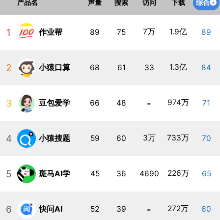
综合
产品名
声量
搜索
访问
下载
1
7万
1.9亿
作业帮
89
75
89
2
1.3亿
小猿口算
68
61
33
84
3
-
974万
豆包爱学
66
48
71
4
3万
733万
小猿搜题
59
60
70
5
226万
斑马AI学
45
36
4690
65
6
-
272万
快问AI
52
39
60